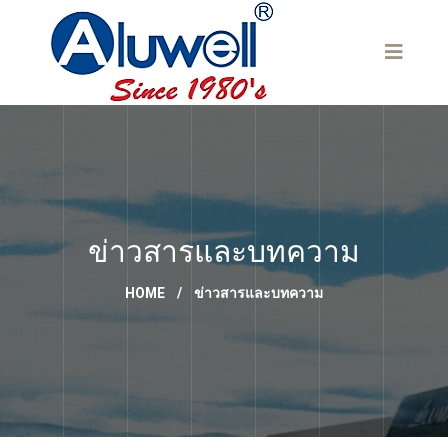
ข่าวสารและบทความ
HOME
/
ข่าวสารและบทความ