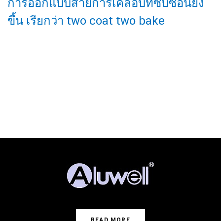
การออกแบบสายการเคลือบที่ซับซ้อนยิ่ง
ขึ้น เรียกว่า two coat two bake
READ MORE